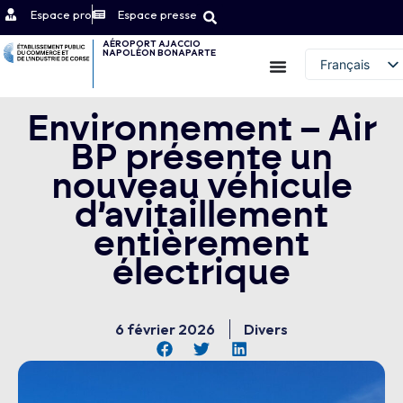
Espace pro
Espace presse
AÉROPORT AJACCIO
NAPOLÉON BONAPARTE
Contact
Français
English (UK)
Environnement – Air
BP présente un
nouveau véhicule
d’avitaillement
entièrement
électrique
6 février 2026
Divers