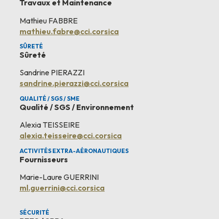
Travaux et Maintenance
Mathieu FABBRE
mathieu.fabre@cci.corsica
SÛRETÉ
Sûreté
Sandrine PIERAZZI
sandrine.pierazzi@cci.corsica
QUALITÉ / SGS / SME
Qualité / SGS / Environnement
Alexia TEISSEIRE
alexia.teisseire@cci.corsica
ACTIVITÉS EXTRA-AÉRONAUTIQUES​
Fournisseurs
Marie-Laure GUERRINI
ml.guerrini@cci.corsica
SÉCURITÉ