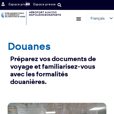
Espace pro
Espace presse
AÉROPORT AJACCIO
NAPOLÉON BONAPARTE
Contact
Français
English (UK)
Douanes
Préparez vos documents de
voyage et familiarisez-vous
avec les formalités
douanières.