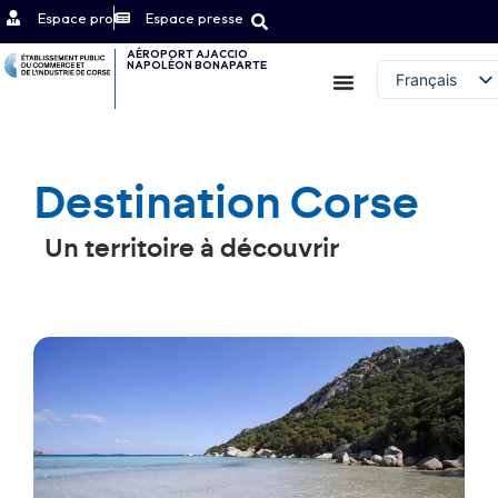
Espace pro
Espace presse
AÉROPORT AJACCIO
NAPOLÉON BONAPARTE
Contact
Français
English (UK)
Destination Corse
Un territoire à découvrir