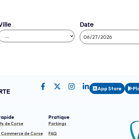
Ville
Date
App Store
Pl
RTE
rapide
Pratique
ts de Corse
Parkings
e Commerce de Corse
FAQ