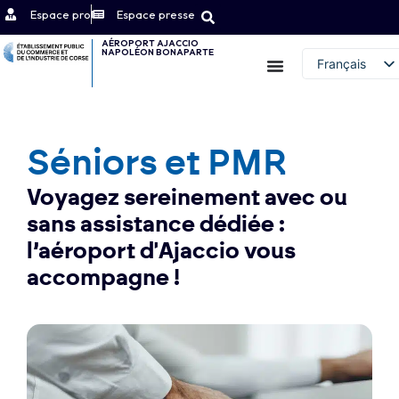
Espace pro
Espace presse
AÉROPORT AJACCIO
NAPOLÉON BONAPARTE
Contact
Français
English (UK)
Séniors et PMR
Voyagez sereinement avec ou
sans assistance dédiée :
l’aéroport d'Ajaccio vous
accompagne !