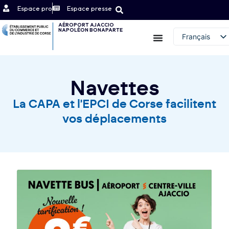
Espace pro
Espace presse
AÉROPORT AJACCIO
NAPOLÉON BONAPARTE
Contact
Français
English (UK)
Navettes
La CAPA et l'EPCI de Corse facilitent
vos déplacements