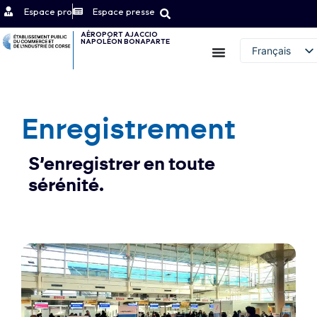
Espace pro
Espace presse
AÉROPORT AJACCIO
NAPOLÉON BONAPARTE
Contact
Français
English (UK)
Enregistrement
S’enregistrer en toute
sérénité.