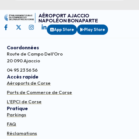
AÉROPORT AJACCIO
NAPOLÉON BONAPARTE
App Store
Play Store
Coordonnées
Route de Campo Dell'Oro
20 090 Ajaccio
04 95 23 56 56
Accès rapide
Aéroports de Corse
Ports de Commerce de Corse
L'EPCI de Corse
Pratique
Parkings
FAQ
Réclamations