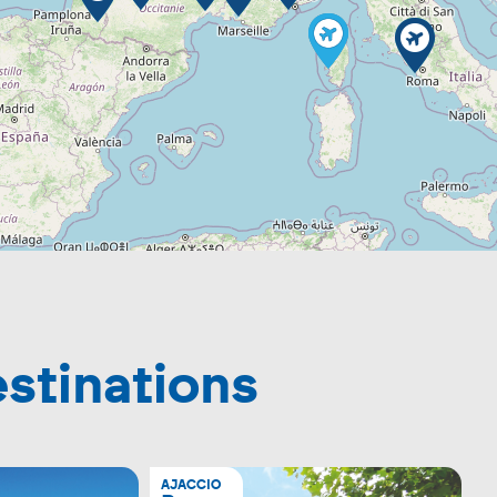
estinations
AJACCIO
A