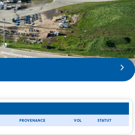
tique !
PROVENANCE
VOL
STATUT