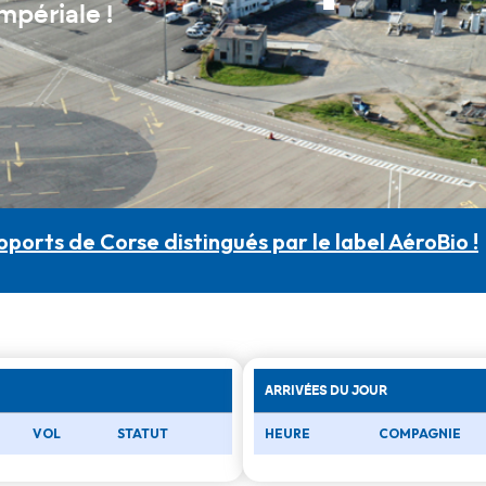
mpériale !
oports de Corse au cœur de l’innovation aéronau
ARRIVÉES DU JOUR
VOL
STATUT
HEURE
COMPAGNIE