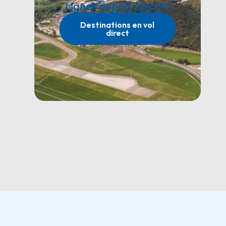
Rome
Limog
Lignes depuis Ajaccio
es
Mar, Ven
Destinations en vol
direct
Du 03/04/26 au 23/10/26
Mar, Sam
Du 11/04/26 au 24/1