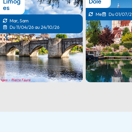
Dole
Renne
s
Me
Du 01/07/26 au 26/08/26
Sam
Du 04/07/