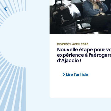
DIVERS
,
FLASH INFO
1 AVRIL 2026
pour votre
Les aéroports de Cors
aérogare
distingués par le label 
Lire l'article