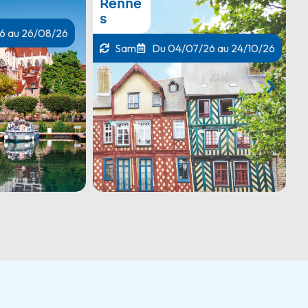
Munic
h
26 au 24/10/26
Jeu, Dim
Du 11/06/26 au 27/09/26