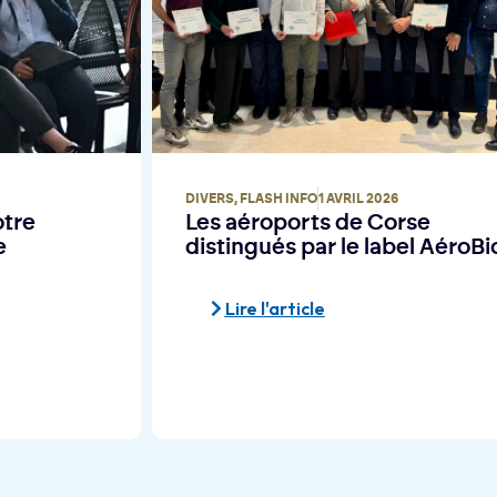
DIVERS
26 MARS 2026
e
L’Autriche de retour à Ajaccio 
AéroBio !
Lire l'article