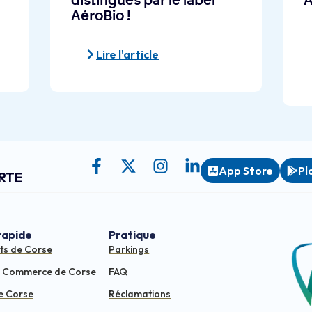
distingués par le label
A
AéroBio !
Lire l'article
App Store
Pl
RTE
rapide
Pratique
ts de Corse
Parkings
e Commerce de Corse
FAQ
e Corse
Réclamations