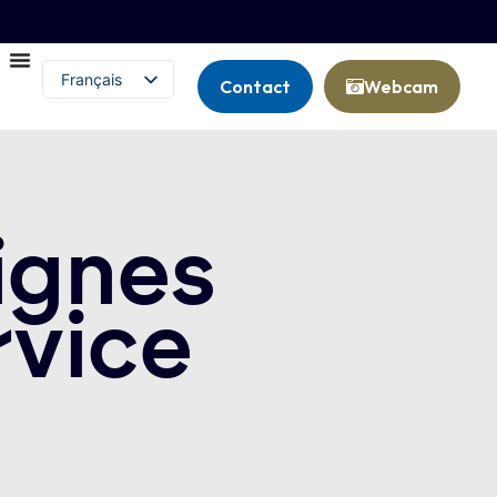
Français
Contact
Webcam
English (UK)
lignes
rvice