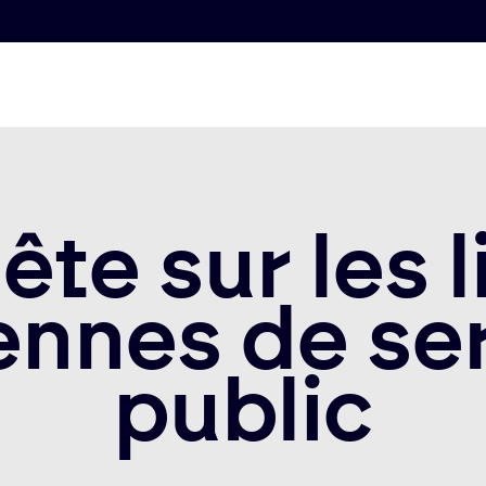
te sur les 
ennes de se
public