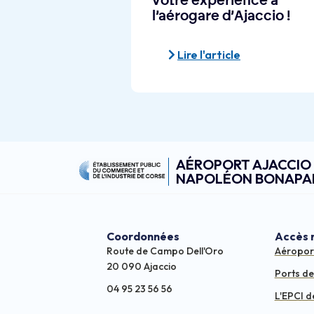
votre expérience à
l’aérogare d’Ajaccio !
Lire l'article
AÉROPORT AJACCIO
NAPOLÉON BONAPA
Coordonnées
Accès 
Route de Campo Dell'Oro
Aéropor
20 090 Ajaccio
Ports d
04 95 23 56 56
L'EPCI d