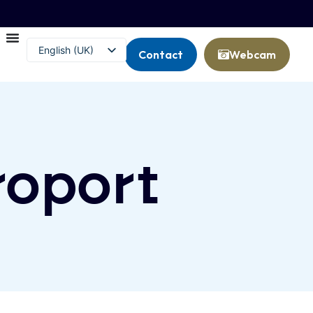
English (UK)
Contact
Webcam
Français
éroport